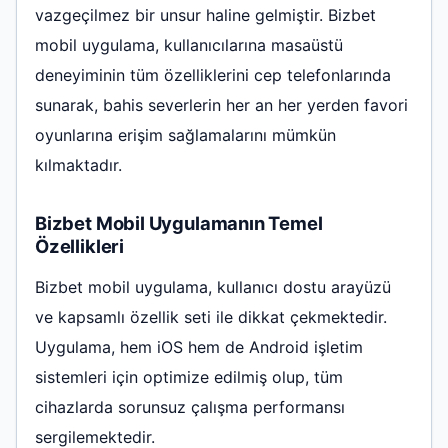
vazgeçilmez bir unsur haline gelmiştir. Bizbet
mobil uygulama, kullanıcılarına masaüstü
deneyiminin tüm özelliklerini cep telefonlarında
sunarak, bahis severlerin her an her yerden favori
oyunlarına erişim sağlamalarını mümkün
kılmaktadır.
Bizbet Mobil Uygulamanın Temel
Özellikleri
Bizbet mobil uygulama, kullanıcı dostu arayüzü
ve kapsamlı özellik seti ile dikkat çekmektedir.
Uygulama, hem iOS hem de Android işletim
sistemleri için optimize edilmiş olup, tüm
cihazlarda sorunsuz çalışma performansı
sergilemektedir.