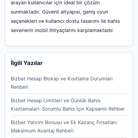
arayan kullanıcılar için ideal bir çözüm
sunmaktadır. Güvenli altyapısı, geniş oyun
seçenekleri ve kullanıcı dostu tasarımı ile bahis
severlerin mobil ihtiyaçlarını karşılamaktadır.
İlgili Yazılar
Bizbet Hesap Blokajı ve Kısıtlama Durumları
Rehberi
Bizbet Hesap Limitleri ve Günlük Bahis
Kısıtlamaları: Sorumlu Bahis İçin Kapsamlı Rehber
Bizbet Yatırım Bonusu ve Ek Kazanç Fırsatları:
Maksimum Avantaj Rehberi