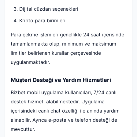
Dijital cüzdan seçenekleri
Kripto para birimleri
Para çekme işlemleri genellikle 24 saat içerisinde
tamamlanmakta olup, minimum ve maksimum
limitler belirlenen kurallar çerçevesinde
uygulanmaktadır.
Müşteri Desteği ve Yardım Hizmetleri
Bizbet mobil uygulama kullanıcıları, 7/24 canlı
destek hizmeti alabilmektedir. Uygulama
içerisindeki canlı chat özelliği ile anında yardım
alınabilir. Ayrıca e-posta ve telefon desteği de
mevcuttur.